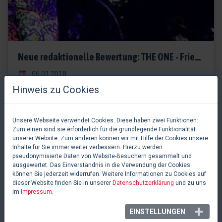
Neue redaktionelle Bewertung: THE ONE - Friedrichstadt-Palast
06.01.2018
Bewertung, Deutschland
Hinweis zu Cookies
Artikel lesen
Unsere Webseite verwendet Cookies. Diese haben zwei Funktionen:
Zum einen sind sie erforderlich für die grundlegende Funktionalität
unserer Website. Zum anderen können wir mit Hilfe der Cookies unsere
Inhalte für Sie immer weiter verbessern. Hierzu werden
pseudonymisierte Daten von Website-Besuchern gesammelt und
PRODUKTIONEN
ausgewertet. Das Einverständnis in die Verwendung der Cookies
können Sie jederzeit widerrufen. Weitere Informationen zu Cookies auf
dieser Website finden Sie in unserer
Datenschutzerklärung
und zu uns
im
Impressum
.
Wir listen auf
musicalplanet.net
Produktionen aus dem
deutschsprachigen Raum und sind immer bemüht alle
EINSTELLUNGEN
Produktionen in unsere Datenbank mit aufzunehmen. Gerne