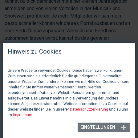
kannst du dich demnächst mit einer kleinen Jahresgebühr
anmelden und von vielen Vorteilen in der Musical- und
Showwelt profitieren. Je mehr Mitglieder wir sammeln
desto schneller können wir dieses Portal ausbauen und an
eure Bedürfnisse anpassen. Wenn du uns Feedback
zukommen lassen willst, kannst du das gerne an
serviceteam@musicalplanet.net
senden.
Hinweis zu Cookies
Unterstütze indem du buchst & kaufst
Unsere Webseite verwendet Cookies. Diese haben zwei Funktionen:
Zum einen sind sie erforderlich für die grundlegende Funktionalität
Du unterstützt uns übrigens auch indirekt, wenn du über uns
unserer Website. Zum anderen können wir mit Hilfe der Cookies unsere
deine
Tickets
beziehst bzw. unsere Ticketlinks
Inhalte für Sie immer weiter verbessern. Hierzu werden
verwendest oder auch
Produkte
über unsere Seite
pseudonymisierte Daten von Website-Besuchern gesammelt und
ausgewertet. Das Einverständnis in die Verwendung der Cookies
bestellst. Der Kauf direkt über
musicalplanet.net
ist nicht
können Sie jederzeit widerrufen. Weitere Informationen zu Cookies auf
möglich. Der Klick auf unsere Partnerlinks wie oeticket.com,
dieser Website finden Sie in unserer
Datenschutzerklärung
und zu uns
eventim.de, adticket.de, amazon.com,... wird aufgezeichnet
im
Impressum
.
und im Falle eines Kaufabschlusses am jeweiligen Portal
EINSTELLUNGEN
werden wir von diesem Partner mit einer kleinen Provision
belohnt. Damit wird ein Teil unserer Ausgaben gedeckt. Für