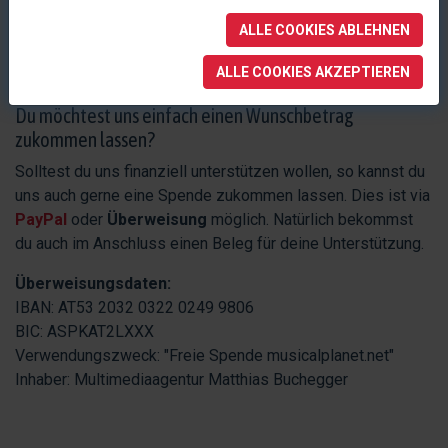
dich bleibt der Preis natürlich unverändert, wenn du über
ALLE COOKIES ABLEHNEN
uns auf die Partnerseite klickst.
ALLE COOKIES AKZEPTIEREN
Du möchtest uns einfach einen Wunschbetrag
zukommen lassen?
Solltest du uns finanziell unterstützen wollen, so kannst du
uns auch gerne eine Spende zukommen lassen. Dies ist via
PayPal
oder
Überweisung
möglich. Natürlich bekommst
du auch im Anschluss einen Beleg für deine Unterstützung.
Überweisungsdaten:
IBAN: AT53 2032 0322 0249 9806
BIC: ASPKAT2LXXX
Verwendungszweck: "Freie Spende musicalplanet.net"
Inhaber: Multimediaagentur Matthias Buchegger