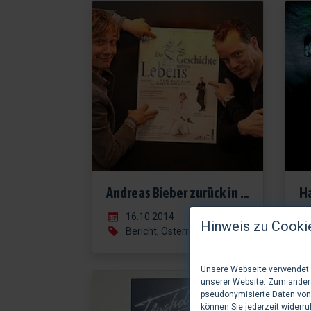
Andreas Bieber zurück in Wien
16.10.2014
Hinweis zu Cooki
Bericht, Österreich
Unsere Webseite verwendet C
unserer Website. Zum andere
pseudonymisierte Daten von
können Sie jederzeit widerru