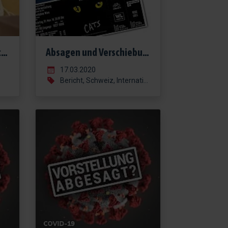
Tiroler Landestheater schneidert nun Behelfs-Mund-Nasen-Masken
Absagen und Verschiebungen von Veranstaltungen: Deine Rechte im Überblick
17.03.2020
Bericht, Schweiz, International, Deutschland, Österreich