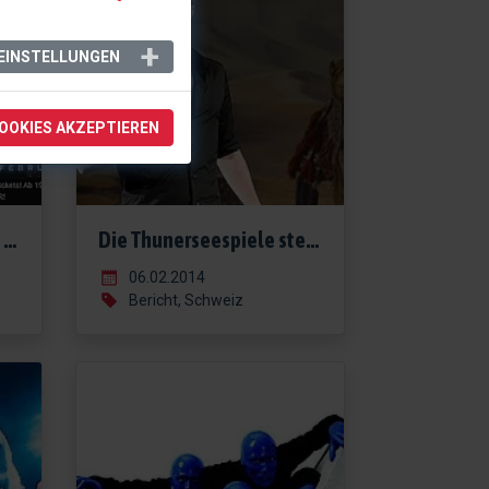
EINSTELLUNGEN
COOKIES AKZEPTIEREN
Stille vor dem Sturm bei den Vereinigten Bühnen Wien
Die Thunerseespiele stellen ihre Hauptdarsteller für 2014 vor!
06.02.2014
Bericht, Schweiz