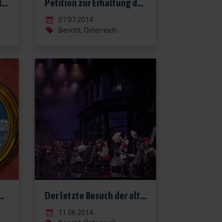
Probenstart für das wohl berühmteste Kindermädchen
Petition zur Erhaltung des Orchesters der VBW
07.07.2014
Bericht, Österreich
von THE ADDAMS FAMILY!
Der letzte Besuch der alten Dame
11.06.2014