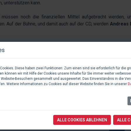
, unterstützen kann.
n müssen noch die finanziellen Mittel aufgebracht werden, 
en. Auf der Bühne, und damit auch auf der CD, werden
Andreas 
üsse Vereinen, die auch einen großen künstlerischen Beitr
es
erstützen, so können Sie dies
HIER
auch finanziell zeigen. Für
in finanzielles Risiko und es wäre doch zu schade, wenn nur
Andenken, in Form von professionellen Audioaufnahmen, präse
ookies. Diese haben zwei Funktionen: Zum einen sind sie erforderlich für die gr
n können wir mit Hilfe der Cookies unsere Inhalte für Sie immer weiter verbesse
 Website-Besuchern gesammelt und ausgewertet. Das Einverständnis in die Ve
fen. Weitere Informationen zu Cookies auf dieser Website finden Sie in unserer
D
uf der
Showseite zu DIE GESCHICHTE MEINES LEBENS
ALLE COOKIES ABLEHNEN
ALLE 
1 Fotos