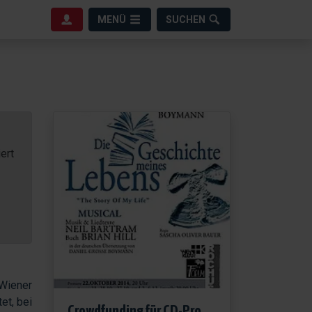
MENÜ
SUCHEN
ert
 Wiener
et, bei
Crowdfunding für CD-Produktion