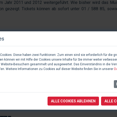
em Jahr 2011 und 2012 weitergeführt. Wie bisher wird das Mus
ion gezeigt. Tickets können ab sofort unter 01 / 588 85, sowi
es
1 Fotos
ookies. Diese haben zwei Funktionen: Zum einen sind sie erforderlich für die gr
n können wir mit Hilfe der Cookies unsere Inhalte für Sie immer weiter verbesse
 Website-Besuchern gesammelt und ausgewertet. Das Einverständnis in die Ve
fen. Weitere Informationen zu Cookies auf dieser Website finden Sie in unserer
D
ALLE COOKIES ABLEHNEN
ALLE 