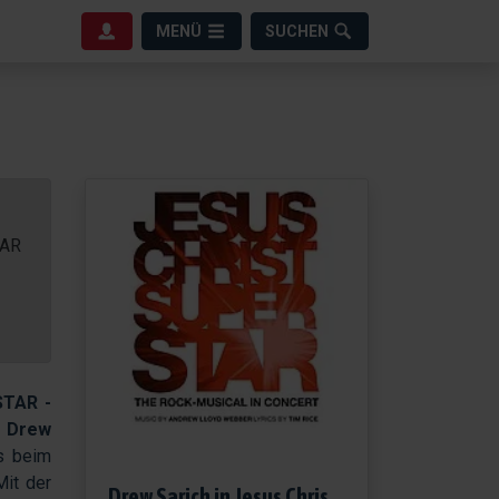
MENÜ
SUCHEN
TAR
TAR -
f
Drew
s beim
Mit der
Drew Sarich in Jesus Christ Superstar