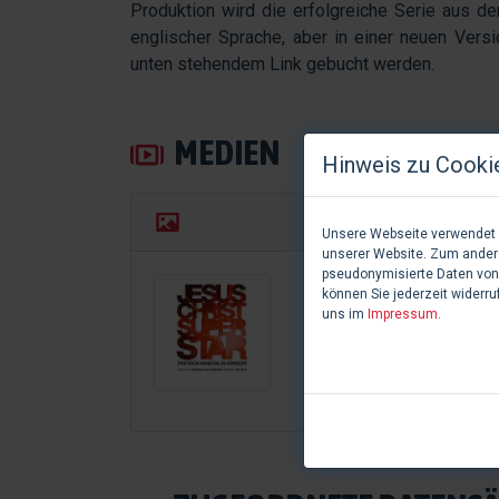
Produktion wird die erfolgreiche Serie aus d
englischer Sprache, aber in einer neuen Vers
unten stehendem Link gebucht werden.
MEDIEN
Hinweis zu Cooki
Unsere Webseite verwendet C
unserer Website. Zum andere
pseudonymisierte Daten von
können Sie jederzeit widerru
uns im
Impressum
.