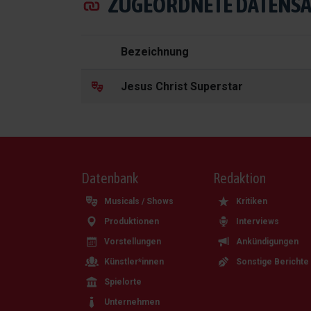
ZUGEORDNETE DATENSÄ
Bezeichnung
Jesus Christ Superstar
Datenbank
Redaktion
Musicals / Shows
Kritiken
Produktionen
Interviews
Vorstellungen
Ankündigungen
Künstler*innen
Sonstige Berichte
Spielorte
Unternehmen