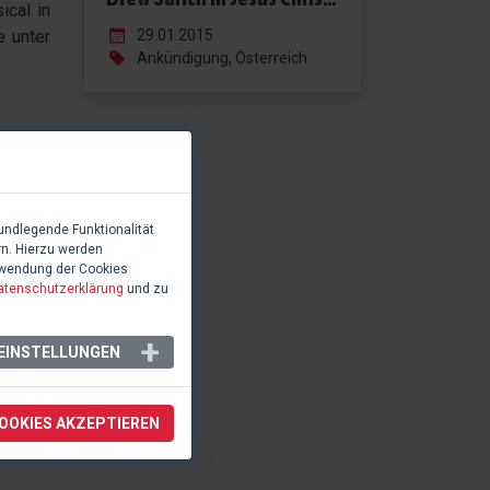
ical in
e unter
29.01.2015
Ankündigung, Österreich
undlegende Funktionalität
rn. Hierzu werden
rwendung der Cookies
atenschutzerklärung
und zu
EINSTELLUNGEN
COOKIES AKZEPTIEREN