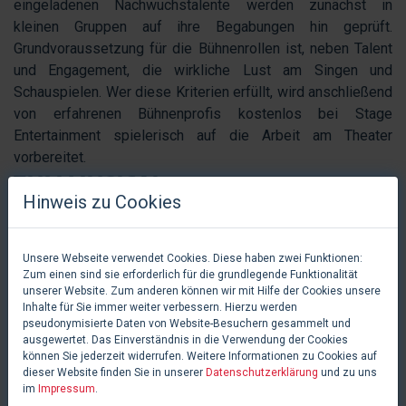
eingeladenen Nachwuchstalente werden zunächst in
kleinen Gruppen auf ihre Begabungen hin geprüft.
Grundvoraussetzung für die Bühnenrollen ist, neben Talent
und Engagement, die wirkliche Lust am Singen und
Schauspielen. Wer diese Kriterien erfüllt, wird anschließend
von erfahrenen Bühnenprofis kostenlos bei Stage
Entertainment spielerisch auf die Arbeit am Theater
vorbereitet.
ZUM MUSICAL
Hinweis zu Cookies
Mit dem Musical
LIEBE STIRBT NIE
wird das legendäre
Unsere Webseite verwendet Cookies. Diese haben zwei Funktionen:
Meisterwerk
DAS PHANTOM DER OPER
endlich
Zum einen sind sie erforderlich für die grundlegende Funktionalität
fortgesetzt und feiert im Herbst 2015 in Hamburg seine
unserer Website. Zum anderen können wir mit Hilfe der Cookies unsere
Deutschlandpremiere. In eindrucksvollen Bildern wird die
Inhalte für Sie immer weiter verbessern. Hierzu werden
pseudonymisierte Daten von Website-Besuchern gesammelt und
Geschichte der unvergänglichen Liebe des Phantoms zu
ausgewertet. Das Einverständnis in die Verwendung der Cookies
Christine weitererzählt.
können Sie jederzeit widerrufen. Weitere Informationen zu Cookies auf
JETZT BEWERBEN
dieser Website finden Sie in unserer
Datenschutzerklärung
und zu uns
im
Impressum
.