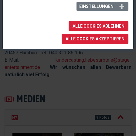
EINSTELLUNGEN
Schriftliche Kurzbewerbung mit Angabe von Größe, Alter,
aktuellem Foto und bisherigen künstlerischen Erfahrungen
sowie Kontaktdaten bitte an:
Stage Entertainment GmbH
ALLE COOKIES ABLEHNEN
Christoph Trauth – Kindercasting
Casting Associate LIEBE STIRBT NIE
ALLE COOKIES AKZEPTIEREN
Kehrwieder 6
20457 Hamburg Tel.: 040 311 86 196
E-Mail:
kindercasting.liebestirbtnie@stage-
entertainment.de
Wir wünschen allen Bewerbern
natürlich viel Erfolg.
MEDIEN
9 Fotos