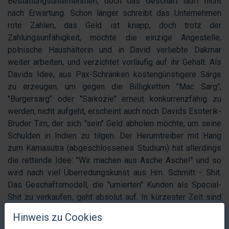
Bestattungsunternehmen, doch das Geschäft läuft nicht
nach Erwartung. Schon länger schreibt das Unternehmen
rote Zahlen, das Geld ist knapp, doch trotz der
Zahlungsunfähigkeit, möchte die einzige Angestelle,
polnische Haushälterin und in David verliebte Dakmar
weiter arbeiten, und verzichtet vorläufig auf ihr Gehalt. Als
Davids Idee, aus Pax-Schränken kostengünstigere Särge
zu erzeugen, um gegen die Billigketten "Mac Sarg",
"Burgersarg" oder "Sarkozie" erneut konkurrenzfähig zu
werden, nicht aufgeht, erscheint auch noch Davids Esoterik-
Bruder Tim, der sich "sein" Geld abholen möchte, um seine
Schulden in Indien zu tilgen. Der Herumtreiber mit Hang
zum Kamasutra (abgeschlossenes Studium) hat allerdings
die rettende Idee: "Wir machen aus Asche Asche!" und so
wird nach viel Überredungskunst aus Hrn. Schmitt - Shit.
Das Geschäftsmodell, die "urnierten" Kunden als Special-
Shit zu verkaufen, geht absolut auf. In kürzester Zeit sind
alle Geldsorgen vergessen, bis die Polizei an der Türe
Hinweis zu Cookies
klingelt. Doch Fehlalarm, denn es stellt sich heraus, dass