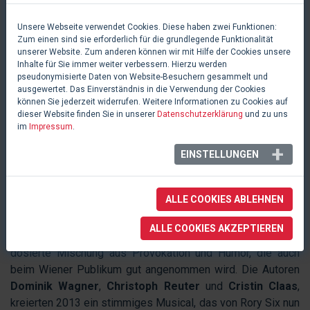
die Polizei einen markenrechtlichen Fall aufklären will, sie
sucht nämlich jemanden, der Särge aus Pax-Schränken
Unsere Webseite verwendet Cookies. Diese haben zwei Funktionen:
produziert hat. Nach großen Zahlungen an einen
Zum einen sind sie erforderlich für die grundlegende Funktionalität
unserer Website. Zum anderen können wir mit Hilfe der Cookies unsere
niederländischen Möbelkonzern hat sich auch dieser
Inhalte für Sie immer weiter verbessern. Hierzu werden
Sachverhalt geklärt. Und aus dem Laden für Bestattungen
pseudonymisierte Daten von Website-Besuchern gesammelt und
wird... eine Pizzeria. Der Ofen ist ja noch neu.
ausgewertet. Das Einverständnis in die Verwendung der Cookies
können Sie jederzeit widerrufen. Weitere Informationen zu Cookies auf
GUT DOSIERT
dieser Website finden Sie in unserer
Datenschutzerklärung
und zu uns
im
Impressum
.
Das Thema Tod wird in Österreich nicht gerne thematisiert,
EINSTELLUNGEN
und man kommt schnell an die Grenzen der gefühlten
Unmöglichkeit.
SARG NIEMALS NIE
kratzt durchaus immer
ALLE COOKIES ABLEHNEN
wieder an diesen Wänden, die unsererseits wohl "Anstand"
nennen würde, schafft es allerdings das Publikum mit Witz
ALLE COOKIES AKZEPTIEREN
zu überzeugen und nicht zu schockieren. Eine perfekt
dosierte Mischung aus Provokation und Humor, die auch
beim Wiener Publikum gut angenommen wird. Die Autoren
Dominik Wagner
,
Christoph Reuter
und
Cristin Claas
,
kreierten 2013 ein stimmiges Musical, das von Rory Six nun