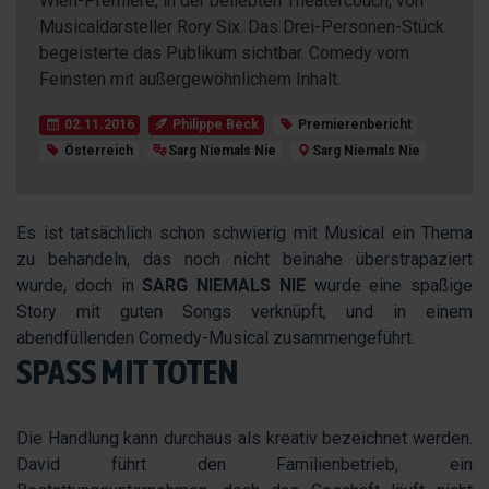
Wien-Premiere, in der beliebten Theatercouch, von
Musicaldarsteller Rory Six. Das Drei-Personen-Stück
begeisterte das Publikum sichtbar. Comedy vom
Feinsten mit außergewöhnlichem Inhalt.
02.11.2016
Philippe Beck
Premierenbericht
Österreich
Sarg Niemals Nie
Sarg Niemals Nie
Es ist tatsächlich schon schwierig mit Musical ein Thema
zu behandeln, das noch nicht beinahe überstrapaziert
wurde, doch in
SARG NIEMALS NIE
wurde eine spaßige
Story mit guten Songs verknüpft, und in einem
abendfüllenden Comedy-Musical zusammengeführt.
SPASS MIT TOTEN
Die Handlung kann durchaus als kreativ bezeichnet werden.
David führt den Familienbetrieb, ein