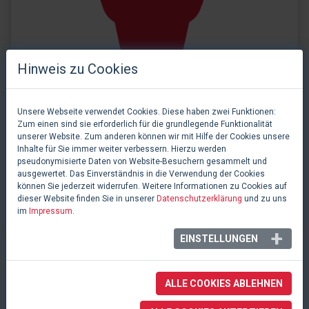
Hinweis zu Cookies
Unsere Webseite verwendet Cookies. Diese haben zwei Funktionen:
Zum einen sind sie erforderlich für die grundlegende Funktionalität
unserer Website. Zum anderen können wir mit Hilfe der Cookies unsere
Inhalte für Sie immer weiter verbessern. Hierzu werden
pseudonymisierte Daten von Website-Besuchern gesammelt und
ausgewertet. Das Einverständnis in die Verwendung der Cookies
können Sie jederzeit widerrufen. Weitere Informationen zu Cookies auf
0 Likes
dieser Website finden Sie in unserer
Datenschutzerklärung
und zu uns
Alan Zachary
im
Impressum
.
EINSTELLUNGEN
INFOBOX
ALLE COOKIES ABLEHNEN
Alan Zachary
wird als Künstler mit einer Arbeit auf