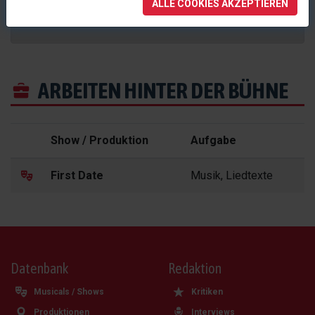
ALLE COOKIES AKZEPTIEREN
musicalplanet.net
gelistet.
ARBEITEN HINTER DER BÜHNE
Show / Produktion
Aufgabe
First Date
Musik, Liedtexte
Datenbank
Redaktion
Musicals / Shows
Kritiken
Produktionen
Interviews