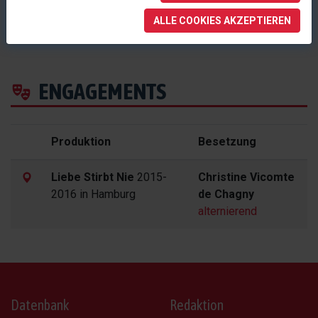
Engagement auf
musicalplanet.net
gelistet.
ALLE COOKIES AKZEPTIEREN
ENGAGEMENTS
Produktion
Besetzung
Liebe Stirbt Nie
2015-
Christine Vicomte
2016 in Hamburg
de Chagny
alternierend
Datenbank
Redaktion