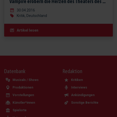
Vampire erobern die Herzen des Theaters des Westens
30.04.2016
Kritik, Deutschland
Artikel lesen
Datenbank
Redaktion
Musicals / Shows
Kritiken
Produktionen
Interviews
Vorstellungen
Ankündigungen
Künstler*innen
Sonstige Berichte
Spielorte