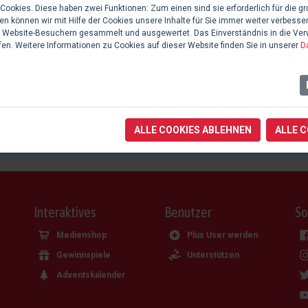
ookies. Diese haben zwei Funktionen: Zum einen sind sie erforderlich für die gr
n können wir mit Hilfe der Cookies unsere Inhalte für Sie immer weiter verbesse
 Website-Besuchern gesammelt und ausgewertet. Das Einverständnis in die Ve
Aufgabe
fen. Weitere Informationen zu Cookies auf dieser Website finden Sie in unserer
D
Liedtexte
Musik
ALLE COOKIES ABLEHNEN
ALLE 
Interaktives
Benutzer
So
Medienshop
Plus User werden
Gewinnspiele
Unterstützen
Adventskalender