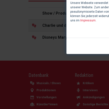
Unsere Webseite verwendet C
unserer Website. Zum andere
pseudonymisierte Daten von
Show / Produktion
können Sie jederzeit widerru
uns im
Impressum
.
Charlie und die Schokoladenfabrik
Disneys Mary Poppins' Rückkehr
Datenbank
Redaktion
Musicals / Shows
Kritiken
Produktionen
Interviews
Vorstellungen
Ankündigungen
Künstler*innen
Sonstige Berichte