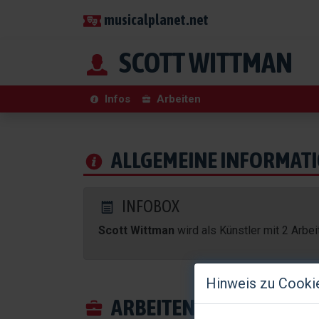
musicalplanet.net
SCOTT WITTMAN
Infos
Arbeiten
ALLGEMEINE INFORMAT
INFOBOX
Scott Wittman
wird als Künstler mit 2 Arbe
Hinweis zu Cooki
ARBEITEN HINTER DER 