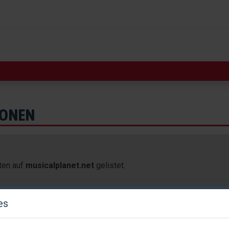
IONEN
iten auf
musicalplanet.net
gelistet.
es
BÜHNE