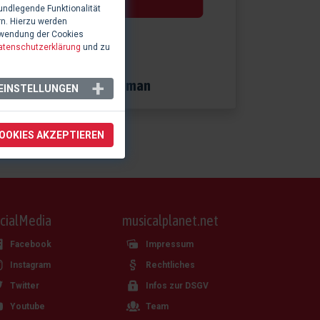
undlegende Funktionalität
rn. Hierzu werden
rwendung der Cookies
atenschutzerklärung
und zu
0 Likes
Scott Wittman
EINSTELLUNGEN
COOKIES AKZEPTIEREN
cialMedia
musicalplanet.net
Facebook
Impressum
Instagram
Rechtliches
Twitter
Infos zur DSGV
Youtube
Team