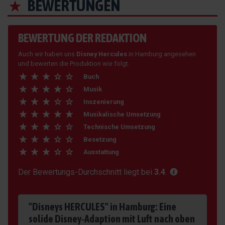
BEWERTUNGEN
BEWERTUNG DER REDAKTION
Auch wir haben uns
Disney Hercules
in Hamburg angesehen
und bewerten die Produktion wie folgt.
Buch
Musik
Inszenierung
Musikalische Umsetzung
Technische Umsetzung
Besetzung
Ausstattung
Der Bewertungs-Durchschnitt liegt bei
3.4
.
"Disneys HERCULES" in Hamburg: Eine
solide Disney-Adaption mit Luft nach oben