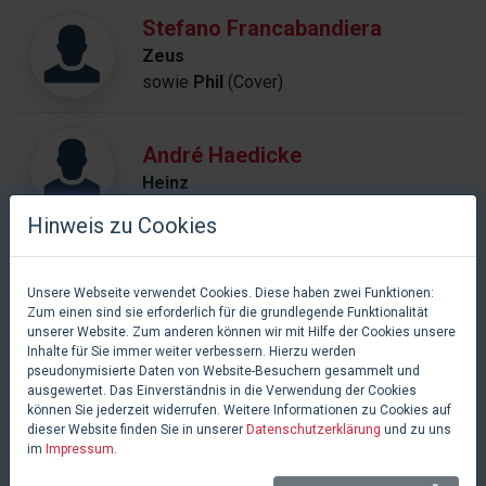
Stefano Francabandiera
Zeus
sowie
Phil
(Cover)
André Haedicke
Heinz
Hinweis zu Cookies
Mae Ann Jorolan
Unsere Webseite verwendet Cookies. Diese haben zwei Funktionen:
Meg
Zum einen sind sie erforderlich für die grundlegende Funktionalität
unserer Website. Zum anderen können wir mit Hilfe der Cookies unsere
Inhalte für Sie immer weiter verbessern. Hierzu werden
pseudonymisierte Daten von Website-Besuchern gesammelt und
Detlef Leistenschneider
ausgewertet. Das Einverständnis in die Verwendung der Cookies
Hades
können Sie jederzeit widerrufen. Weitere Informationen zu Cookies auf
dieser Website finden Sie in unserer
Datenschutzerklärung
und zu uns
im
Impressum
.