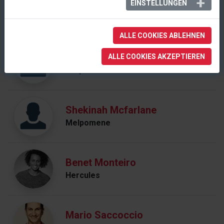
EINSTELLUNGEN
Hope Maine
Hercules (alternierend)
ALLE COOKIES ABLEHNEN
Venolia Manale
ALLE COOKIES AKZEPTIEREN
Terpsichore
Shekinah Mcfarlane
Melpomene
Benet Monteiro
Hercules
Mario Saccoccio