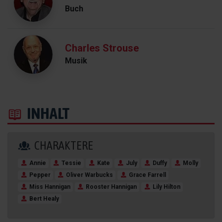
Buch
Charles Strouse
Musik
INHALT
CHARAKTERE
Annie
Tessie
Kate
July
Duffy
Molly
Pepper
Oliver Warbucks
Grace Farrell
Miss Hannigan
Rooster Hannigan
Lily Hilton
Bert Healy