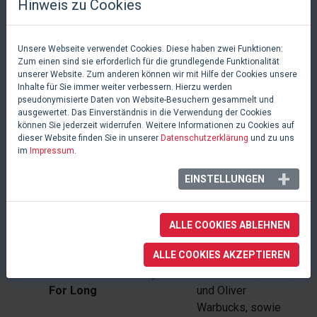
Hinweis zu Cookies
8
I Think I'm Gonna Like It
Grace Farrell, und
Here
Annie
Unsere Webseite verwendet Cookies. Diese haben zwei Funktionen:
Zum einen sind sie erforderlich für die grundlegende Funktionalität
unserer Website. Zum anderen können wir mit Hilfe der Cookies unsere
9
N. Y. C.
Oliver Warbucks,
Inhalte für Sie immer weiter verbessern. Hierzu werden
pseudonymisierte Daten von Website-Besuchern gesammelt und
Grace Farrell, und
ausgewertet. Das Einverständnis in die Verwendung der Cookies
Annie
können Sie jederzeit widerrufen. Weitere Informationen zu Cookies auf
dieser Website finden Sie in unserer
Datenschutzerklärung
und zu uns
im
Impressum
.
10
Easy Street
Miss Hannigan,
Rooster Hannigan,
EINSTELLUNGEN
und Lily Hilton
11
Why Should I Change A
Oliver Warbucks
ALLE COOKIES ABLEHNEN
Thing?
ALLE COOKIES AKZEPTIEREN
12
You Won't Be An Orphan
Grace Farrell, Annie,
For Long
und Oliver
Warbucks, sowie