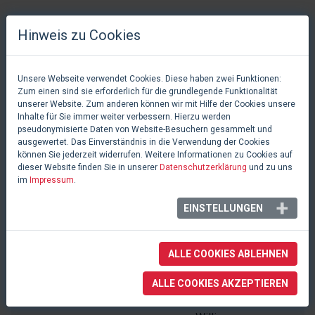
Hinweis zu Cookies
SONGS
Unsere Webseite verwendet Cookies. Diese haben zwei Funktionen:
Zum einen sind sie erforderlich für die grundlegende Funktionalität
#
TITEL
INTERPRETEN
unserer Website. Zum anderen können wir mit Hilfe der Cookies unsere
Inhalte für Sie immer weiter verbessern. Hierzu werden
1
Eine Maus muss flink
Franz, und Willi
pseudonymisierte Daten von Website-Besuchern gesammelt und
ausgewertet. Das Einverständnis in die Verwendung der Cookies
sein
können Sie jederzeit widerrufen. Weitere Informationen zu Cookies auf
dieser Website finden Sie in unserer
Datenschutzerklärung
und zu uns
2
Das Wunderkind
Willi
im
Impressum
.
EINSTELLUNGEN
3
Weihnachten mmmh
Willi
4
Eine Maus hält niemand
Franz
ALLE COOKIES ABLEHNEN
auf
ALLE COOKIES AKZEPTIEREN
5
K K K Katzen
Spinne, Franz, und