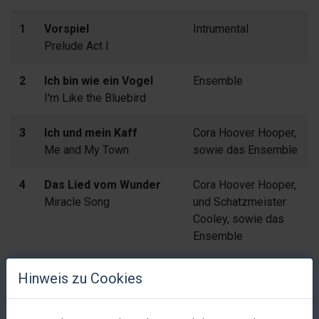
1
Vorspiel
Intrumental
Prelude Act I
2
Ich bin wie ein Vogel
Ensemble
I'm Like the Bluebird
3
Ich und mein Kaff
Cora Hoover Hooper,
Me and My Town
sowie das Ensemble
4
Das Lied vom Wunder
Cora Hoover Hooper,
Miracle Song
und Schatzmeister
Cooley, sowie das
Ensemble
5
Wozu Trompeten
Fay Apple
Hinweis zu Cookies
There Won't Be Trumpets