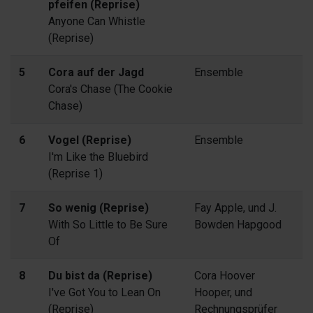
pfeifen (Reprise)
Anyone Can Whistle
(Reprise)
5
Cora auf der Jagd
Ensemble
Cora's Chase (The Cookie
Chase)
6
Vogel (Reprise)
Ensemble
I'm Like the Bluebird
(Reprise 1)
7
So wenig (Reprise)
Fay Apple, und J.
With So Little to Be Sure
Bowden Hapgood
Of
8
Du bist da (Reprise)
Cora Hoover
I've Got You to Lean On
Hooper, und
(Reprise)
Rechnungsprüfer