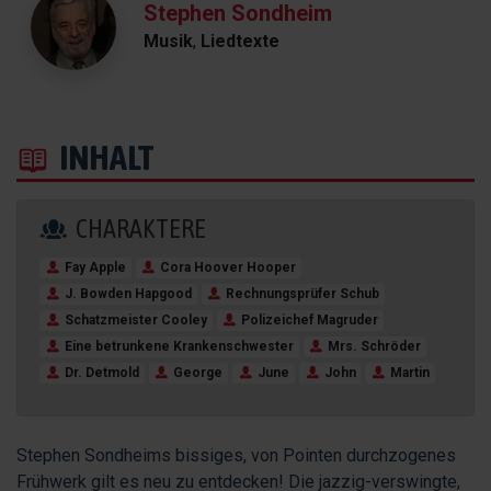
Stephen Sondheim
Musik
,
Liedtexte
INHALT
CHARAKTERE
Fay Apple
Cora Hoover Hooper
J. Bowden Hapgood
Rechnungsprüfer Schub
Schatzmeister Cooley
Polizeichef Magruder
Eine betrunkene Krankenschwester
Mrs. Schröder
Dr. Detmold
George
June
John
Martin
Stephen Sondheims bissiges, von Pointen durchzogenes
Frühwerk gilt es neu zu entdecken! Die jazzig-verswingte,