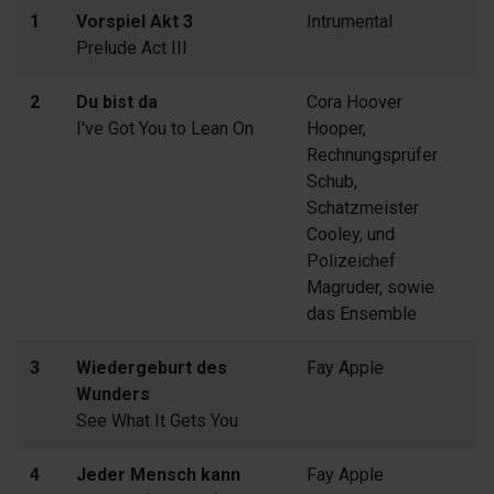
1
Vorspiel Akt 3
Intrumental
Prelude Act III
2
Du bist da
Cora Hoover
I've Got You to Lean On
Hooper,
Rechnungsprüfer
Schub,
Schatzmeister
Cooley, und
Polizeichef
Magruder, sowie
das Ensemble
3
Wiedergeburt des
Fay Apple
Wunders
See What It Gets You
4
Jeder Mensch kann
Fay Apple