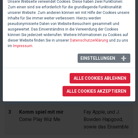
6
Verhör
J. Bowden Hapgood,
Unsere Webseite verwendet Cookies. Diese haben zwei Funktionen:
Zum einen sind sie erforderlich für die grundlegende Funktionalität
Simple
sowie das Ensemble
unserer Website. Zum anderen können wir mit Hilfe der Cookies unsere
Inhalte für Sie immer weiter verbessern. Hierzu werden
pseudonymisierte Daten von Website-Besuchern gesammelt und
ausgewertet. Das Einverständnis in die Verwendung der Cookies
Akt 2
können Sie jederzeit widerrufen. Weitere Informationen zu Cookies auf
dieser Website finden Sie in unserer
Datenschutzerklärung
und zu uns
im
Impressum
.
#
TITEL
INTERPRETEN
EINSTELLUNGEN
1
Vorspiel Akt 2
Intrumental
Prelude Act II
ALLE COOKIES ABLEHNEN
2
A-1 Marsch
Ensemble
ALLE COOKIES AKZEPTIEREN
A-1 March
3
Komm spiel mit mir
Fay Apple, und J.
Come Play Wiz Me
Bowden Hapgood,
sowie das Ensemble