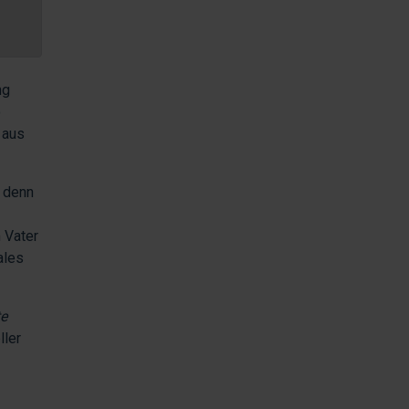
ng
o
 aus
, denn
m Vater
ales
te
ller