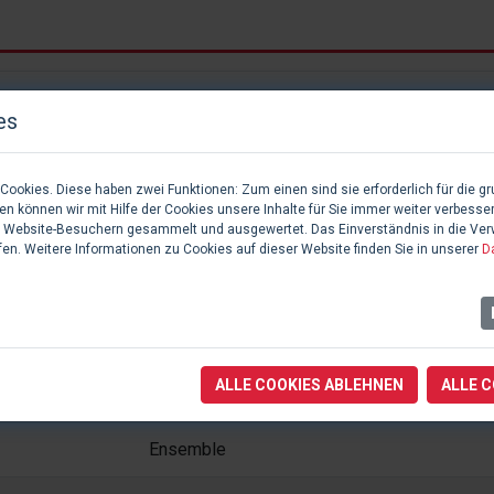
INTERPRETEN
es
Ensemble
ookies. Diese haben zwei Funktionen: Zum einen sind sie erforderlich für die gr
Axel, und Norbert
n können wir mit Hilfe der Cookies unsere Inhalte für Sie immer weiter verbesse
 Website-Besuchern gesammelt und ausgewertet. Das Einverständnis in die Ve
fen. Weitere Informationen zu Cookies auf dieser Website finden Sie in unserer
D
Lisa, Claudia, Norbert, Doro, Waltraud, und
Fränzchen
Waltraud
ALLE COOKIES ABLEHNEN
ALLE 
Doro, und Norbert
Ensemble