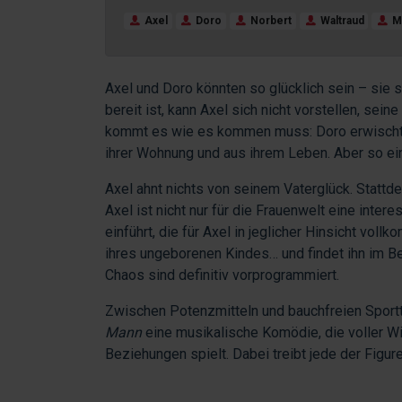
Axel
Doro
Norbert
Waltraud
M
Axel und Doro könnten so glücklich sein – sie 
bereit ist, kann Axel sich nicht vorstellen, se
kommt es wie es kommen muss: Doro erwischt ihr
ihrer Wohnung und aus ihrem Leben. Aber so ein
Axel ahnt nichts von seinem Vaterglück. Stattdes
Axel ist nicht nur für die Frauenwelt eine int
einführt, die für Axel in jeglicher Hinsicht vo
ihres ungeborenen Kindes… und findet ihn im B
Chaos sind definitiv vorprogrammiert.
Zwischen Potenzmitteln und bauchfreien Spor
Mann
eine musikalische Komödie, die voller Wi
Beziehungen spielt. Dabei treibt jede der Figur