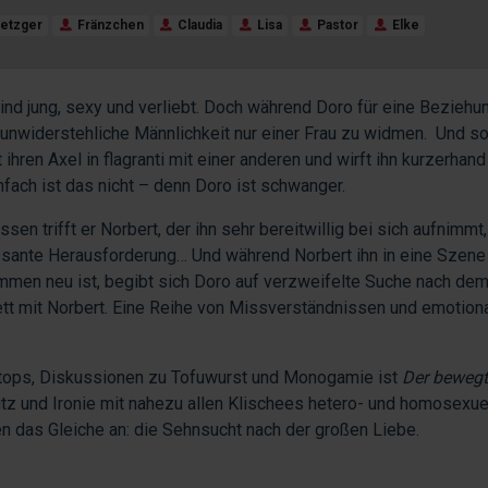
etzger
Fränzchen
Claudia
Lisa
Pastor
Elke
sind jung, sexy und verliebt. Doch während Doro für eine Beziehu
ine unwiderstehliche Männlichkeit nur einer Frau zu widmen. Und s
en Axel in flagranti mit einer anderen und wirft ihn kurzerhand
fach ist das nicht – denn Doro ist schwanger.
sen trifft er Norbert, der ihn sehr bereitwillig bei sich aufnimmt
eressante Herausforderung… Und während Norbert ihn in eine Szene
llkommen neu ist, begibt sich Doro auf verzweifelte Suche nach de
ett mit Norbert. Eine Reihe von Missverständnissen und emotion
ttops, Diskussionen zu Tofuwurst und Monogamie ist
Der beweg
tz und Ironie mit nahezu allen Klischees hetero- und homosexue
en das Gleiche an: die Sehnsucht nach der großen Liebe.