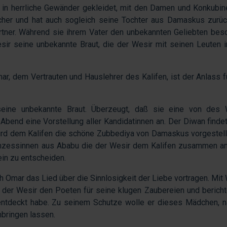
in herrliche Gewänder gekleidet, mit den Damen und Konkubin
icher und hat auch sogleich seine Tochter aus Damaskus zurü
rtner. Während sie ihrem Vater den unbekannten Geliebten besc
esir seine unbekannte Braut, die der Wesir mit seinen Leuten 
 dem Vertrauten und Hauslehrer des Kalifen, ist der Anlass f
eine unbekannte Braut. Überzeugt, daß sie eine von des 
 Abend eine Vorstellung aller Kandidatinnen an. Der Diwan findet
wird dem Kalifen die schöne Zubbediya von Damaskus vorgestell
inzessinnen aus Ababu die der Wesir dem Kalifen zusammen an
lein zu entscheiden.
ch Omar das Lied über die Sinnlosigkeit der Liebe vortragen. Mit
 der Wesir den Poeten für seine klugen Zaubereien und bericht
entdeckt habe. Zu seinem Schutze wolle er dieses Mädchen, 
mbringen lassen.