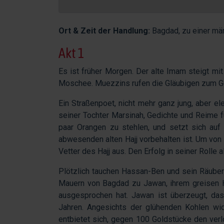
Ort & Zeit der Handlung:
Bagdad, zu einer mä
Akt 1
Es ist früher Morgen. Der alte Imam steigt mit
Moschee. Muezzins rufen die Gläubigen zum Ge
Ein Straßenpoet, nicht mehr ganz jung, aber ele
seiner Tochter Marsinah, Gedichte und Reime f
paar Orangen zu stehlen, und setzt sich auf 
abwesenden alten Hajj vorbehalten ist. Um von d
Vetter des Hajj aus. Den Erfolg in seiner Rolle 
Plötzlich tauchen Hassan-Ben und sein Räuberg
Mauern von Bagdad zu Jawan, ihrem greisen Ha
ausgesprochen hat. Jawan ist überzeugt, da
Jahren. Angesichts der glühenden Kohlen wi
entbietet sich, gegen 100 Goldstücke den ver