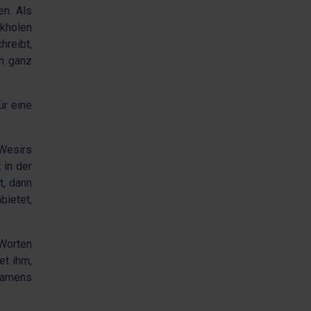
en. Als
ckholen
hreibt,
in ganz
ür eine
Wesirs
 in der
t, dann
bietet,
 Worten
et ihm,
namens