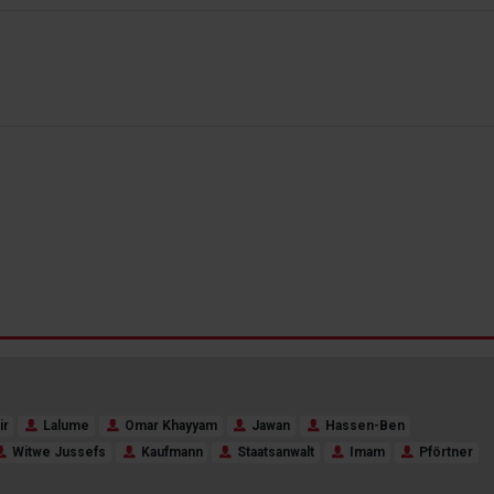
ir
Lalume
Omar Khayyam
Jawan
Hassen-Ben
Witwe Jussefs
Kaufmann
Staatsanwalt
Imam
Pförtner