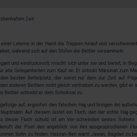
rchenhaften Zeit
 einer Laterne in der Hand die Treppen hinauf und verschwindet
bet, während sich auf den Stufen die Bettler versammeln.
gant und eindrucksvoll, mischt sich unter sie und bietet, in Beg
ür alle Gelegenheiten zum Kauf an. Er schickt Marsinah zum Mar
den besten Bettelplatz, der sonst nur dem zur Zeit auf Pilg
en anderen Bettlern nicht gleich vertrieben zu werden, gibt er s
als Bettler schreibt er dem Schicksal zu.
efolge auf, ergreifen den falschen Hajj und bringen ihn außerh
uptmann. Auf diesem lastet ein Fluch, den der echte Hajj ge
ss dieser Fluch schuld ist am Ver-schwinden seines Sohnes 
derruft der Poet den angeblich von ihm ausgesprochenen Flu
lorenen Sohn zu finden. Hassan-Ben warnt Jawan, Bagdad zu be