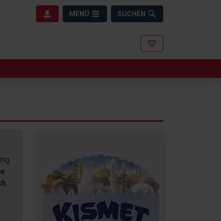
MENÜ
SUCHEN
ung
ge
sh
.