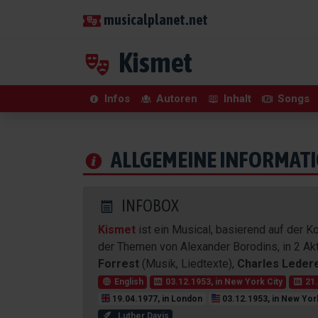
musicalplanet.net
Kismet
Infos
Autoren
Inhalt
Songs
ALLGEMEINE INFORMAT
INFOBOX
Kismet
ist ein Musical, basierend auf der
der Themen von Alexander Borodins, in 2 Ak
Forrest
(Musik, Liedtexte),
Charles Leder
English
03.12.1953, in New York City
21.
19.04.1977, in London
03.12.1953, in New Yor
Luther Davis