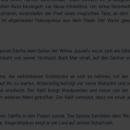
ichen Kuss besiegeln sie diese Erkenntnis. Um seine Bereitsch
trieren, veranstaltet der Poet einen magischen Tanz, an dem
 im allgemeinen Hokuspokus aus dem Staub. Der Wesir glaub
 leeren Sänfte dem Garten der Witwe Jussefs wo er sich als Gärt
 träumt von seiner Hochzeit. Auch Mar-smah, auf den Gärtner w
 sie, die verbliebenen Goldstücke an sich zu nehmen, mit der
f ihn zu warten. Widerwillig befolgt sie seine Wünsche und v
s erscheint. Der Kalif bringt Brautjuwelen und muss von de
m anderen Mann getroffen. Der Kalif vermutet, dass sie einen 
eren Sänfte in den Palast zurück. Die Spione berichten dem We
. Siegestrunken singt er ein Lied auf seinen Scharfsinn.