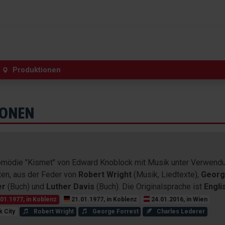
Produktionen
IONEN
 Komödie "Kismet" von Edward Knoblock mit Musik unter Verwend
ten, aus der Feder von
Robert Wright
(Musik, Liedtexte),
Geor
er
(Buch) und
Luther Davis
(Buch). Die Originalsprache ist
Engli
01.1977, in Koblenz
21.01.1977, in Koblenz
24.01.2016, in Wien
k City
Robert Wright
George Forrest
Charles Lederer