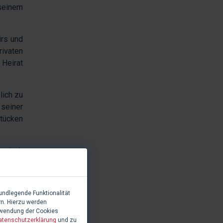
seinem
irs und
ivaten
 Heirat
lich zu
 seiner
stücken
arsinah
r Rolle
ich der
Jussefs
undlegende Funktionalität
nd gibt
rn. Hierzu werden
rwendung der Cookies
atenschutzerklärung
und zu