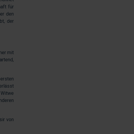
aft für
 er den
t, der
ner mit
artend,
 ersten
erlässt
r Witwe
anderen
sir von