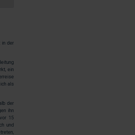
 in der
leitung
kt, ein
erreise
ich als
alb der
gen ihn
vor 15
ch und
treten,