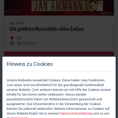
(N/A)
Die größten Musicalhits aller Zeiten
CD
30.11.2017
Informationen & Kaufen
Hinweis zu Cookies
Unsere Webseite verwendet Cookies. Diese haben zwei Funktionen:
Zum einen sind sie erforderlich für die grundlegende Funktionalität
PRODUKTIONEN
unserer Website. Zum anderen können wir mit Hilfe der Cookies unsere
Inhalte für Sie immer weiter verbessern. Hierzu werden
pseudonymisierte Daten von Website-Besuchern gesammelt und
Wir listen auf
musicalplanet.net
Produktionen aus dem
ausgewertet. Das Einverständnis in die Verwendung der Cookies
deutschsprachigen Raum und sind immer bemüht alle
können Sie jederzeit widerrufen. Weitere Informationen zu Cookies auf
dieser Website finden Sie in unserer
Datenschutzerklärung
und zu uns
Produktionen in unsere Datenbank mit aufzunehmen. Gerne