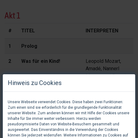
Akt 1
#
TITEL
INTERPRETEN
1
Prolog
2
Was für ein Kind!
Leopold Mozart,
Amadé, Nannerl
Mozart, und Baronin
Hinweis zu Cookies
von Waldstätten,
sowie das
Ensemble
Unsere Webseite verwendet Cookies. Diese haben zwei Funktionen:
Zum einen sind sie erforderlich für die grundlegende Funktionalität
3
Die Wunder sind
Wolfgang Amadeus
unserer Website. Zum anderen können wir mit Hilfe der Cookies unsere
Inhalte für Sie immer weiter verbessern. Hierzu werden
vorüber
Mozart, und Graf
pseudonymisierte Daten von Website-Besuchern gesammelt und
Arco, sowie das
ausgewertet. Das Einverständnis in die Verwendung der Cookies
Ensemble
können Sie jederzeit widerrufen. Weitere Informationen zu Cookies auf