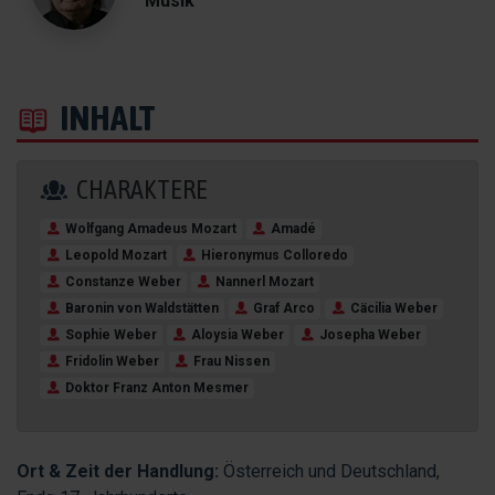
Musik
INHALT
CHARAKTERE
Wolfgang Amadeus Mozart
Amadé
Leopold Mozart
Hieronymus Colloredo
Constanze Weber
Nannerl Mozart
Baronin von Waldstätten
Graf Arco
Cäcilia Weber
Sophie Weber
Aloysia Weber
Josepha Weber
Fridolin Weber
Frau Nissen
Doktor Franz Anton Mesmer
Ort & Zeit der Handlung:
Österreich und Deutschland,