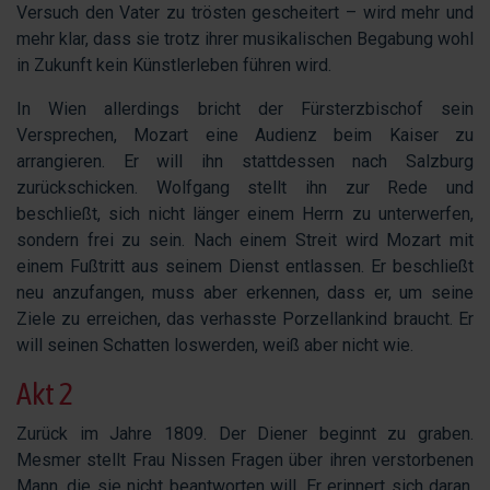
Versuch den Vater zu trösten gescheitert – wird mehr und
mehr klar, dass sie trotz ihrer musikalischen Begabung wohl
in Zukunft kein Künstlerleben führen wird.
In Wien allerdings bricht der Fürsterzbischof sein
Versprechen, Mozart eine Audienz beim Kaiser zu
arrangieren. Er will ihn stattdessen nach Salzburg
zurückschicken. Wolfgang stellt ihn zur Rede und
beschließt, sich nicht länger einem Herrn zu unterwerfen,
sondern frei zu sein. Nach einem Streit wird Mozart mit
einem Fußtritt aus seinem Dienst entlassen. Er beschließt
neu anzufangen, muss aber erkennen, dass er, um seine
Ziele zu erreichen, das verhasste Porzellankind braucht. Er
will seinen Schatten loswerden, weiß aber nicht wie.
Akt 2
Zurück im Jahre 1809. Der Diener beginnt zu graben.
Mesmer stellt Frau Nissen Fragen über ihren verstorbenen
Mann, die sie nicht beantworten will. Er erinnert sich daran,