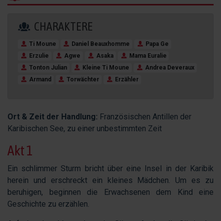
CHARAKTERE
Ti Moune
Daniel Beauxhomme
Papa Ge
Erzulie
Agwe
Asaka
Mama Euralie
Tonton Julian
Kleine Ti Moune
Andrea Deveraux
Armand
Torwächter
Erzähler
Ort & Zeit der Handlung:
Französischen Antillen der
Karibischen See, zu einer unbestimmten Zeit
Akt 1
Ein schlimmer Sturm bricht über eine Insel in der Karibik
herein und erschreckt ein kleines Mädchen. Um es zu
beruhigen, beginnen die Erwachsenen dem Kind eine
Geschichte zu erzählen.