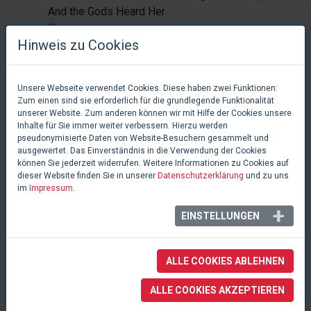
And the Gods Heard Her
Prayer
Hinweis zu Cookies
5
Sturm
Agwe, und Erzähler
Rain
Unsere Webseite verwendet Cookies. Diese haben zwei Funktionen:
Zum einen sind sie erforderlich für die grundlegende Funktionalität
6
Tod
Ti Moune, Mama
unserer Website. Zum anderen können wir mit Hilfe der Cookies unsere
Inhalte für Sie immer weiter verbessern. Hierzu werden
Pray
Euralie, Tonton
pseudonymisierte Daten von Website-Besuchern gesammelt und
Julian, Torwächter,
ausgewertet. Das Einverständnis in die Verwendung der Cookies
und Erzähler
können Sie jederzeit widerrufen. Weitere Informationen zu Cookies auf
dieser Website finden Sie in unserer
Datenschutzerklärung
und zu uns
im
Impressum
.
7
Weil mein Leben dir
Ti Moune, Daniel
gehört
Beauxhomme, Papa
EINSTELLUNGEN
Forever Yours
Ge, und Erzähler
ALLE COOKIES ABLEHNEN
8
Das schwere Los der
Armand, Daniel
Beauxhommes
Beauxhomme, und
ALLE COOKIES AKZEPTIEREN
The Sad Tale of the
Erzähler