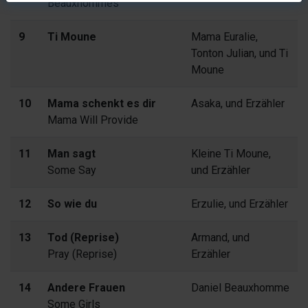
Beauxhommes
9
Ti Moune
Mama Euralie,
Tonton Julian, und Ti
Moune
10
Mama schenkt es dir
Asaka, und Erzähler
Mama Will Provide
11
Man sagt
Kleine Ti Moune,
Some Say
und Erzähler
12
So wie du
Erzulie, und Erzähler
13
Tod (Reprise)
Armand, und
Pray (Reprise)
Erzähler
14
Andere Frauen
Daniel Beauxhomme
Some Girls