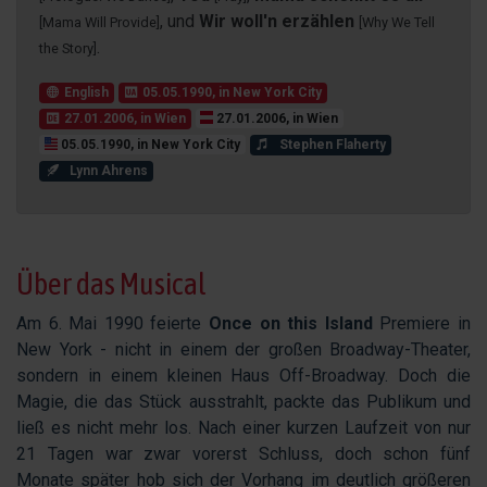
, und
Wir woll'n erzählen
[Mama Will Provide]
[Why We Tell
.
the Story]
English
05.05.1990, in New York City
27.01.2006, in Wien
27.01.2006, in Wien
05.05.1990, in New York City
Stephen Flaherty
Lynn Ahrens
Über das Musical
Am 6. Mai 1990 feierte
Once on this Island
Premiere in
New York - nicht in einem der großen Broadway-Theater,
sondern in einem kleinen Haus Off-Broadway. Doch die
Magie, die das Stück ausstrahlt, packte das Publikum und
ließ es nicht mehr los. Nach einer kurzen Laufzeit von nur
21 Tagen war zwar vorerst Schluss, doch schon fünf
Monate später hob sich der Vorhang im deutlich größeren