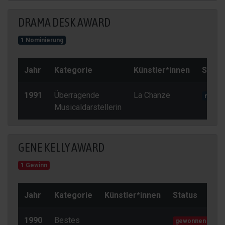
DRAMA DESK AWARD
1 Nominierung
Jahr
Kategorie
Künstler*innen
Statu
1991
Überragende
La Chanze
nomini
Musicaldarstellerin
GENE KELLY AWARD
1 Gewinn
Jahr
Kategorie
Künstler*innen
Status
1990
Bestes
gewonnen