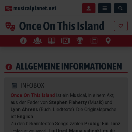
musicalplanet.net
Once On This Island
ALLGEMEINE INFORMATIONEN
INFOBOX
Once On This Island
ist ein Musical, in einem Akt,
aus der Feder von
Stephen Flaherty
(Musik) und
Lynn Ahrens
(Buch, Liedtexte). Die Originalsprache
ist
English
.
Zu den bekanntesten Songs zählen
Prolog: Ein Tanz
,
Tod
,
Mama schenkt es dir
[Prologue: We Dance]
[Pray]