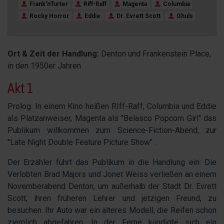
Frank'n'furter
Riff-Raff
Magenta
Columbia
Rocky Horror
Eddie
Dr. Evrett Scott
Ghuls
Ort & Zeit der Handlung:
Denton und Frankenstein Place,
in den 1950er Jahren
Akt 1
Prolog. In einem Kino heißen RIff-Raff, Columbia und Eddie
als Platzanweiser, Magenta als "Belasco Popcorn Girl" das
Publikum willkommen zum Science-Fiction-Abend, zur
"Late Night Double Feature Picture Show" .
Der Erzähler führt das Publikum in die Handlung ein: Die
Verlobten Brad Majors und Jonet Weiss verließen an einem
Novemberabend Denton, um außerhalb der Stadt Dr. Evrett
Scott, ihren früheren Lehrer und jetzigen Freund, zu
besuchen. Ihr Auto war ein älteres Modell, die Reifen schon
ziemlich abgefahren. In der Ferne kündigte sich ein