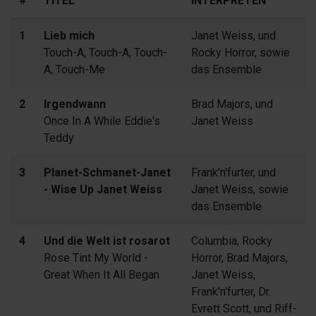
#
TITEL
INTERPRETEN
1
Lieb mich
Janet Weiss, und
Touch-A, Touch-A, Touch-
Rocky Horror, sowie
A, Touch-Me
das Ensemble
2
Irgendwann
Brad Majors, und
Once In A While Eddie's
Janet Weiss
Teddy
3
Planet-Schmanet-Janet
Frank'n'furter, und
- Wise Up Janet Weiss
Janet Weiss, sowie
das Ensemble
4
Und die Welt ist rosarot
Columbia, Rocky
Rose Tint My World -
Horror, Brad Majors,
Great When It All Began
Janet Weiss,
Frank'n'furter, Dr.
Evrett Scott, und Riff-