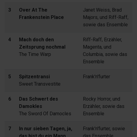
3
Over At The
Janet Weiss, Brad
Frankenstein Place
Majors, und Riff-Raff,
sowie das Ensemble
4
Mach doch den
Riff-Raff, Erzähler,
Zeitsprung nochmal
Magenta, und
The Time Warp
Columbia, sowie das
Ensemble
5
Spitzentransi
Frank'n'furter
Sweet Transvestite
6
Das Schwert des
Rocky Horror, und
Damokles
Erzähler, sowie das
The Sword Of Damocles
Ensemble
7
In nur sieben Tagen, ja,
Frank'n'furter, sowie
das bist du ein Mann
das Ensemble