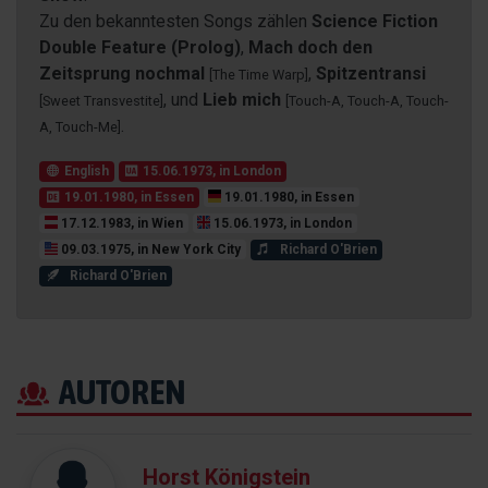
Zu den bekanntesten Songs zählen
Science Fiction
Double Feature (Prolog)
,
Mach doch den
Zeitsprung nochmal
,
Spitzentransi
[The Time Warp]
, und
Lieb mich
[Sweet Transvestite]
[Touch-A, Touch-A, Touch-
.
A, Touch-Me]
English
15.06.1973, in London
19.01.1980, in Essen
19.01.1980, in Essen
17.12.1983, in Wien
15.06.1973, in London
09.03.1975, in New York City
Richard O'Brien
Richard O'Brien
AUTOREN
Horst Königstein