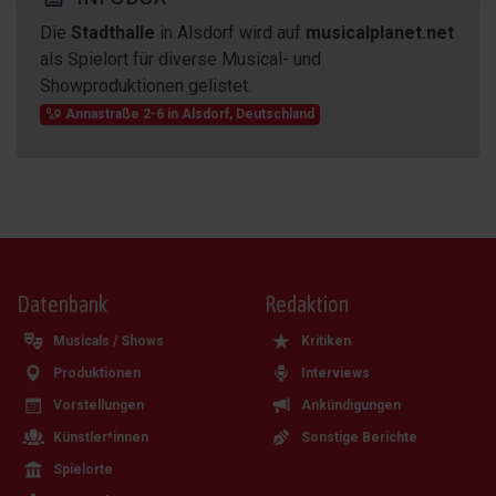
Die
Stadthalle
in Alsdorf wird auf
musicalplanet.net
als Spielort für diverse Musical- und
Showproduktionen gelistet.
Annastraße 2-6
in
Alsdorf
,
Deutschland
Datenbank
Redaktion
Musicals / Shows
Kritiken
Produktionen
Interviews
Vorstellungen
Ankündigungen
Künstler*innen
Sonstige Berichte
Spielorte