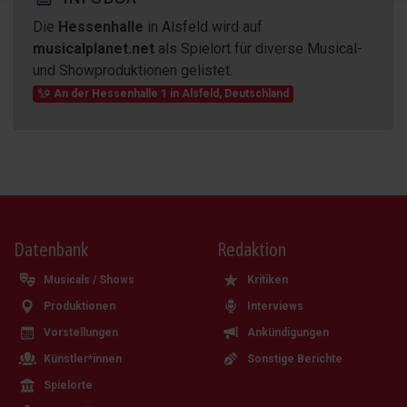
Die
Hessenhalle
in Alsfeld wird auf
musicalplanet.net
als Spielort für diverse Musical-
und Showproduktionen gelistet.
An der Hessenhalle 1
in
Alsfeld
,
Deutschland
Datenbank
Redaktion
Musicals / Shows
Kritiken
Produktionen
Interviews
Vorstellungen
Ankündigungen
Künstler*innen
Sonstige Berichte
Spielorte