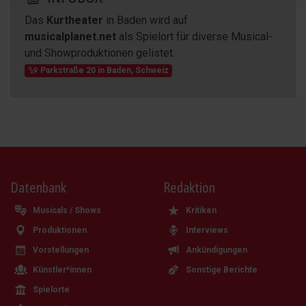
Das
Kurtheater
in Baden wird auf
musicalplanet.net
als Spielort für diverse Musical-
und Showproduktionen gelistet.
Parkstraße 20
in
Baden
,
Schweiz
Datenbank
Redaktion
Musicals / Shows
Kritiken
Produktionen
Interviews
Vorstellungen
Ankündigungen
Künstler*innen
Sonstige Berichte
Spielorte