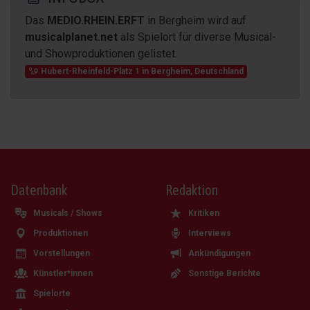
Das
MEDIO.RHEIN.ERFT
in Bergheim wird auf
musicalplanet.net
als Spielort für diverse Musical-
und Showproduktionen gelistet.
Hubert-Rheinfeld-Platz 1
in
Bergheim
,
Deutschland
Datenbank
Redaktion
Musicals / Shows
Kritiken
Produktionen
Interviews
Vorstellungen
Ankündigungen
Künstler*innen
Sonstige Berichte
Spielorte