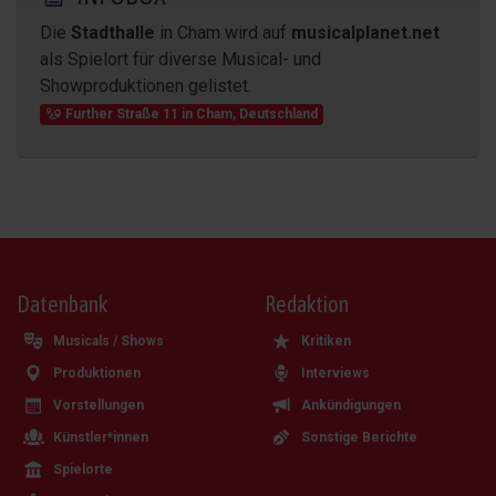
Die
Stadthalle
in Cham wird auf
musicalplanet.net
als Spielort für diverse Musical- und
Showproduktionen gelistet.
Further Straße 11
in
Cham
,
Deutschland
Datenbank
Redaktion
Musicals / Shows
Kritiken
Produktionen
Interviews
Vorstellungen
Ankündigungen
Künstler*innen
Sonstige Berichte
Spielorte