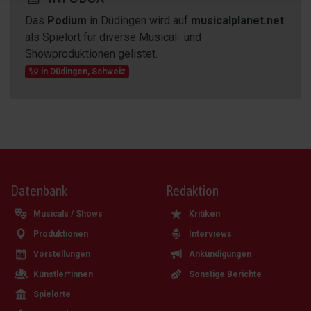
Das
Podium
in Düdingen wird auf
musicalplanet.net
als Spielort für diverse Musical- und
Showproduktionen gelistet.
in
Düdingen
,
Schweiz
Datenbank
Redaktion
Musicals / Shows
Kritiken
Produktionen
Interviews
Vorstellungen
Ankündigungen
Künstler*innen
Sonstige Berichte
Spielorte