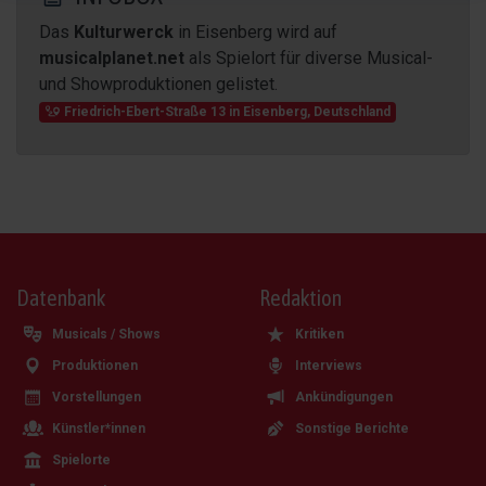
Das
Kulturwerck
in Eisenberg wird auf
musicalplanet.net
als Spielort für diverse Musical-
und Showproduktionen gelistet.
Friedrich-Ebert-Straße 13
in
Eisenberg
,
Deutschland
Datenbank
Redaktion
Musicals / Shows
Kritiken
Produktionen
Interviews
Vorstellungen
Ankündigungen
Künstler*innen
Sonstige Berichte
Spielorte