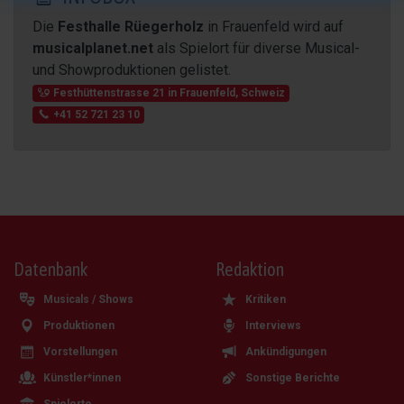
Die
Festhalle Rüegerholz
in Frauenfeld wird auf
musicalplanet.net
als Spielort für diverse Musical-
und Showproduktionen gelistet.
Festhüttenstrasse 21
in
Frauenfeld
,
Schweiz
+41 52 721 23 10
Datenbank
Redaktion
Musicals / Shows
Kritiken
Produktionen
Interviews
Vorstellungen
Ankündigungen
Künstler*innen
Sonstige Berichte
Spielorte