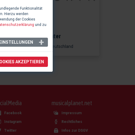
undlegende Funktionalität
rn. Hierzu werden
rwendung der Cookies
atenschutzerklärung
und zu
0 Likes
Stadttheater
EINSTELLUNGEN
Fürth, Deutschland
COOKIES AKZEPTIEREN
cialMedia
musicalplanet.net
Facebook
Impressum
Instagram
Rechtliches
Twitter
Infos zur DSGV