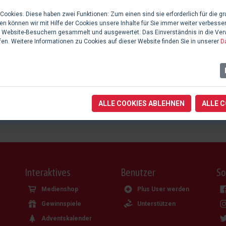
ookies. Diese haben zwei Funktionen: Zum einen sind sie erforderlich für die gr
n können wir mit Hilfe der Cookies unsere Inhalte für Sie immer weiter verbesse
 Website-Besuchern gesammelt und ausgewertet. Das Einverständnis in die Ve
fen. Weitere Informationen zu Cookies auf dieser Website finden Sie in unserer
D
Aufgabe / Typ
Produktion
ALLE COOKIES ABLEHNEN
ALLE 
Interaktives
Benutzer
So
Medienshop
Plus User werden
Gewinnspiele
Unterstützen
Adventskalender