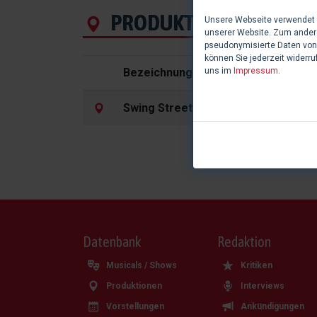
PRODUKTIONEN
Unsere Webseite verwendet C
unserer Website. Zum andere
pseudonymisierte Daten von
können Sie jederzeit widerru
Bezeichnung
uns im
Impressum
.
Swing Street
| 2020 in Fürth
Datenbank
Redaktion
Musicals / Shows
Kritiken
Produktionen
Interviews
Vorstellungen
Ankündigungen