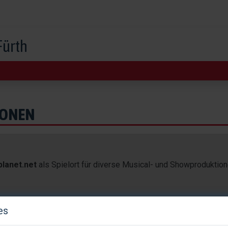
Fürth
IONEN
planet.net
als Spielort für diverse Musical- und Showproduktio
es