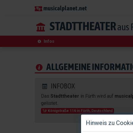
musicalplanet.net
STADTTHEATER
aus 
Infos
ALLGEMEINE INFORMAT
INFOBOX
Das
Stadttheater
in Fürth wird auf
musical
gelistet.
Königstraße 116
in
Fürth
,
Deutschland
Hinweis zu Cooki