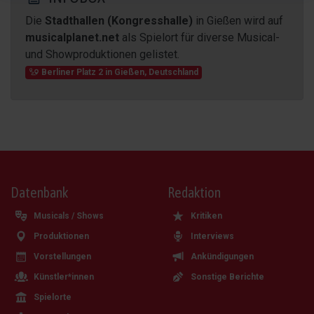
Die
Stadthallen (Kongresshalle)
in Gießen wird auf
musicalplanet.net
als Spielort für diverse Musical-
und Showproduktionen gelistet.
Berliner Platz 2
in
Gießen
,
Deutschland
Datenbank
Redaktion
Musicals / Shows
Kritiken
Produktionen
Interviews
Vorstellungen
Ankündigungen
Künstler*innen
Sonstige Berichte
Spielorte