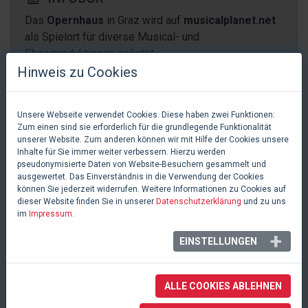
Das
Opernhaus
in Graz wird auf
musicalplanet.net
als Spielort für diverse Musical- und
Showproduktionen gelistet.
Hinweis zu Cookies
Kaiser-Josef-Platz 10
in
Graz
,
Österreich
+43 316 / 8000
tickets@ticketzentrum.at
Unsere Webseite verwendet Cookies. Diese haben zwei Funktionen:
Zum einen sind sie erforderlich für die grundlegende Funktionalität
unserer Website. Zum anderen können wir mit Hilfe der Cookies unsere
Inhalte für Sie immer weiter verbessern. Hierzu werden
PRODUKTIONEN
pseudonymisierte Daten von Website-Besuchern gesammelt und
ausgewertet. Das Einverständnis in die Verwendung der Cookies
können Sie jederzeit widerrufen. Weitere Informationen zu Cookies auf
dieser Website finden Sie in unserer
Datenschutzerklärung
und zu uns
Aufgabe /
im
Impressum
.
Bezeichnung
Typ
EINSTELLUNGEN
My Fair Lady
| 2008-2016 in
Produktion
Graz
ALLE COOKIES ABLEHNEN