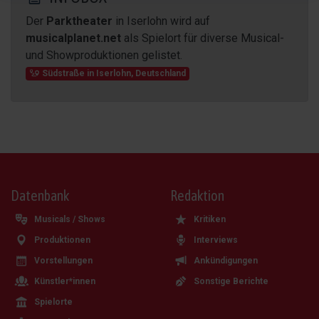
Der
Parktheater
in Iserlohn wird auf
musicalplanet.net
als Spielort für diverse Musical-
und Showproduktionen gelistet.
Südstraße
in
Iserlohn
,
Deutschland
Datenbank
Redaktion
Musicals / Shows
Kritiken
Produktionen
Interviews
Vorstellungen
Ankündigungen
Künstler*innen
Sonstige Berichte
Spielorte