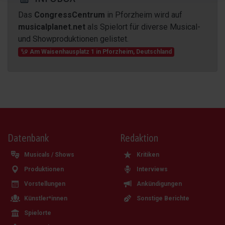
Das
CongressCentrum
in Pforzheim wird auf
musicalplanet.net
als Spielort für diverse Musical-
und Showproduktionen gelistet.
Am Waisenhausplatz 1
in
Pforzheim
,
Deutschland
Datenbank
Redaktion
Musicals / Shows
Kritiken
Produktionen
Interviews
Vorstellungen
Ankündigungen
Künstler*innen
Sonstige Berichte
Spielorte