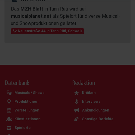
Das
MZH Blatt
in Tann Rüti wird auf
musicalplanet.net
als Spielort für diverse Musical-
und Showproduktionen gelistet.
Nauenstraße 44
in
Tann Rüti
,
Schweiz
Datenbank
Redaktion
Musicals / Shows
Kritiken
Produktionen
Interviews
Vorstellungen
Ankündigungen
Künstler*innen
Sonstige Berichte
Spielorte