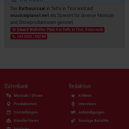
Der
Rathaussaal
in Telfs in Tirol wird auf
musicalplanet.net
als Spielort für diverse Musical-
und Showproduktionen gelistet.
Eduard-Wallnöfer-Platz 5
in
Telfs in Tirol
,
Österreich
+43 5262 / 652 80
Datenbank
Redaktion
Musicals / Shows
Kritiken
Produktionen
Interviews
Vorstellungen
Ankündigungen
Künstler*innen
Sonstige Berichte
Spielorte