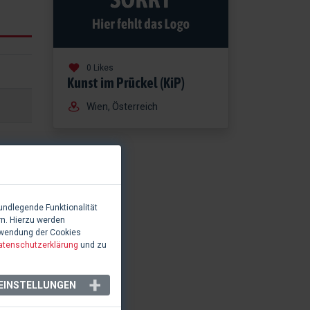
0 Likes
Kunst im Prückel (KiP)
Wien, Österreich
undlegende Funktionalität
rn. Hierzu werden
rwendung der Cookies
atenschutzerklärung
und zu
EINSTELLUNGEN