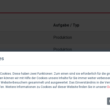
Aufgabe / Typ
Produktion
Produktion
es
NG MIT KUNST IM PRÜCKEL (KIP)
ookies. Diese haben zwei Funktionen: Zum einen sind sie erforderlich für die gr
n können wir mit Hilfe der Cookies unsere Inhalte für Sie immer weiter verbesse
 Website-Besuchern gesammelt und ausgewertet. Das Einverständnis in die Ve
fen. Weitere Informationen zu Cookies auf dieser Website finden Sie in unserer
D