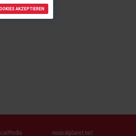
COOKIES AKZEPTIEREN
cialMedia
musicalplanet.net