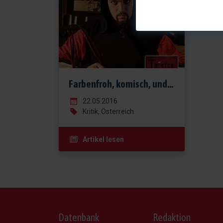
Farbenfroh, komisch, und unerwarteter Jargon - TWISTED
22.05.2016
Kritik, Österreich
Artikel lesen
Datenbank
Redaktion