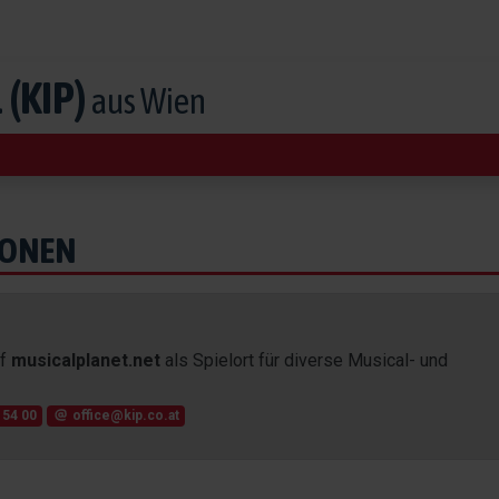
(KIP)
aus Wien
IONEN
uf
musicalplanet.net
als Spielort für diverse Musical- und
 54 00
office@kip.co.at