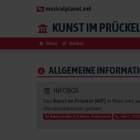
musicalplanet.net
KUNST IM PRÜCKEL 
Infos
Artikel
ALLGEMEINE INFORMAT
INFOBOX
Das
Kunst im Prückel (KiP)
in Wien wird a
Showproduktionen gelistet.
Biberstraße 2
in
Wien
,
Österreich
+43 1 / 512