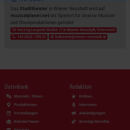
Das
Stadttheater
in Wiener Neustadt wird auf
musicalplanet.net
als Spielort für diverse Musical-
und Showproduktionen gelistet.
Herzog Leopold-Straße 17
in
Wiener Neustadt
,
Österreich
+43 2622 / 295 21
kulturamt@wiener-neustadt.at
Datenbank
Redaktion
Musicals / Shows
Kritiken
Produktionen
Interviews
Vorstellungen
Ankündigungen
Künstler*innen
Sonstige Berichte
Spielorte