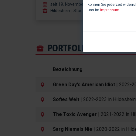
seit 19. November 2022
können Sie jederzeit widerru
uns im
Impressum
.
Hildesheim, Stadttheater
PORTFOLIO
Bezeichnung
Green Day's American Idiot
| 2022-20
Sofies Welt
| 2022-2023 in Hildeshei
The Toxic Avenger
| 2021-2022 in H
Sarg Niemals Nie
| 2020-2022 in Hil