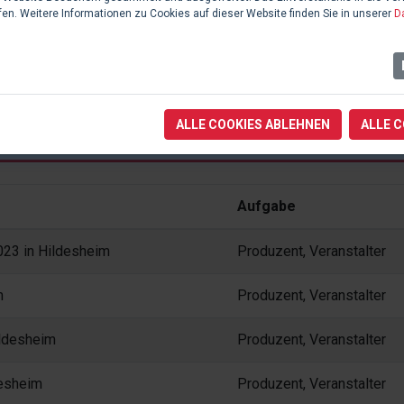
seit 16. April 2022
fen. Weitere Informationen zu Cookies auf dieser Website finden Sie in unserer
D
Hildesheim, Stadttheater
ALLE COOKIES ABLEHNEN
ALLE 
Aufgabe
23 in Hildesheim
Produzent, Veranstalter
m
Produzent, Veranstalter
ildesheim
Produzent, Veranstalter
desheim
Produzent, Veranstalter