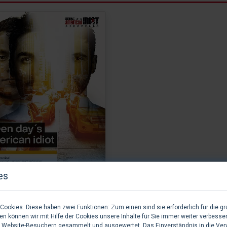
es
(N/A)
ookies. Diese haben zwei Funktionen: Zum einen sind sie erforderlich für die gr
en Day's American Idiot
n können wir mit Hilfe der Cookies unsere Inhalte für Sie immer weiter verbesse
 Website-Besuchern gesammelt und ausgewertet. Das Einverständnis in die Ve