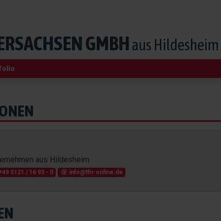
DERSACHSEN GMBH
aus Hildesheim
folio
IONEN
ternehmen aus Hildesheim.
+49 5121 / 16 93 - 0
info@tfn-online.de
EN