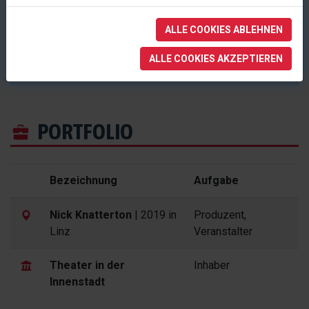
Theater in der Innenstadt e.U.
ein Unternehmen aus
Linz.
ALLE COOKIES ABLEHNEN
Museumstraße 7a
in
Linz
,
Österreich
ALLE COOKIES AKZEPTIEREN
+43 732 / 91 80 91
office@theater-innenstadt.at
PORTFOLIO
Bezeichnung
Aufgabe
Nick Knatterton
| 2019 in
Produzent,
Linz
Veranstalter
Theater in der
Inhaber
Innenstadt