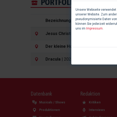
PORTFOLIO
Unsere Webseite verwendet C
unserer Website. Zum andere
pseudonymisierte Daten von
Bezeichnung
können Sie jederzeit widerru
uns im
Impressum
.
Jesus Christ Superstar
| 2022 in Wie
Der kleine Horrorladen
| 2022 in Wie
Dracula
| 2022 in Wien
Datenbank
Redaktion
Musicals / Shows
Kritiken
Produktionen
Interviews