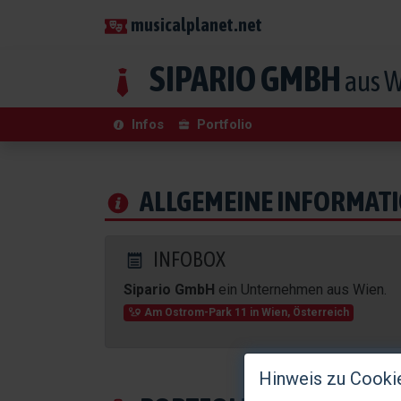
musicalplanet.net
SIPARIO GMBH
aus W
Infos
Portfolio
ALLGEMEINE INFORMAT
INFOBOX
Sipario GmbH
ein Unternehmen aus Wien.
Am Ostrom-Park 11
in
Wien
,
Österreich
Hinweis zu Cooki