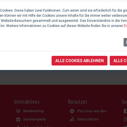
ookies. Diese haben zwei Funktionen: Zum einen sind sie erforderlich für die gr
n können wir mit Hilfe der Cookies unsere Inhalte für Sie immer weiter verbesse
 Website-Besuchern gesammelt und ausgewertet. Das Einverständnis in die Ve
Aufgabe
fen. Weitere Informationen zu Cookies auf dieser Website finden Sie in unserer
D
n
Produzent, Veranstalter
n
Produzent, Veranstalter
ALLE COOKIES ABLEHNEN
ALLE 
Produzent, Veranstalter
Interaktives
Benutzer
So
Medienshop
Plus User werden
Gewinnspiele
Unterstützen