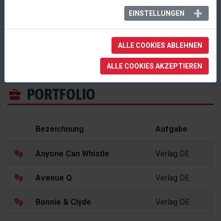
Musik und Bühne Verlagsgesellschaft mbH
ein
EINSTELLUNGEN
Unternehmen aus Wiesbaden.
Bahnhofstraße 44-46
in
Wiesbaden
,
Deutschland
+49 611 / 360 383 - 00
post@musikundbuehne.de
ALLE COOKIES ABLEHNEN
ALLE COOKIES AKZEPTIEREN
PORTFOLIO
Bezeichnung
Aufgabe
Anyone Can Whistle
Verlag DE
Avenue Q
Verlag DE
Bonnie & Clyde
Verlag DE