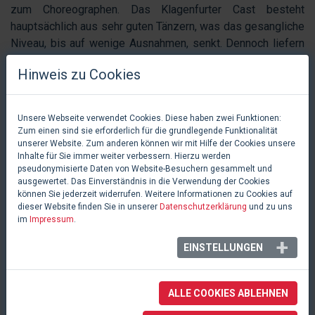
zum Choreographen. Das Klagenfurter Cast besteht
hauptsächlich aus sehr guten Tänzern, was das gesangliche
Niveau, bis auf wenige Ausnahmen, senkt. Dennoch liefern
alle DarstellerInnen eine solide Leistung ab. Wer allerdings
Hinweis zu Cookies
auf große Stimmen hofft, wird enttäuscht. Stimmlich
besonders hervorzuheben sind
Bronwyn Tarboton
und
Timo Verse
.
Sarah Bowden
, als Ex-Freundin von
Unsere Webseite verwendet Cookies. Diese haben zwei Funktionen:
Choreograph Zach, begeistert das Publikum nicht nur mit
Zum einen sind sie erforderlich für die grundlegende Funktionalität
ihrer Solo-Tanznummer, sondern auch mit ihren
unserer Website. Zum anderen können wir mit Hilfe der Cookies unsere
Inhalte für Sie immer weiter verbessern. Hierzu werden
schauspielerischen Fähigkeiten. Auch
Wei-Ken Liao
pseudonymisierte Daten von Website-Besuchern gesammelt und
überrascht zuletzt mit einem sehr emotionalen Monolog, für
ausgewertet. Das Einverständnis in die Verwendung der Cookies
einige Lacher sorgt
Ines Hengl-Pirker
für Ihre divenhafte
können Sie jederzeit widerrufen. Weitere Informationen zu Cookies auf
dieser Website finden Sie in unserer
Datenschutzerklärung
und zu uns
Darstellung von Sheila Bryant. Bekritteln könnte man die
im
Impressum
.
vielen sprachlichen Akzente und teilweisen Missstände der
deutschen Bühnensprache der Protagonisten, doch kann
EINSTELLUNGEN
man der Handlung wunderbar folgen. Die Inszenierung und
vor allem die Choreographien von
Baayork Lee
ließen das
ALLE COOKIES ABLEHNEN
Premierenpublikum immer wieder in lauten Jubel
ausbrechen. Als Assistenten standen ihr
Matthew