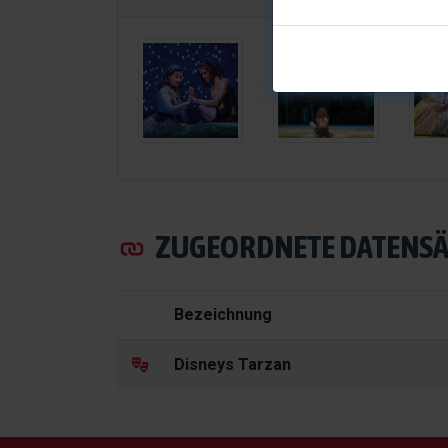
ZUGEORDNETE DATENSÄ
Bezeichnung
Disneys Tarzan