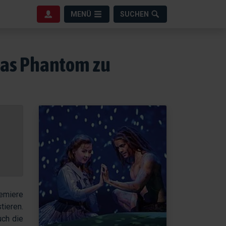
MENÜ
SUCHEN
 das Phantom zu
remiere
ieren.
uch die