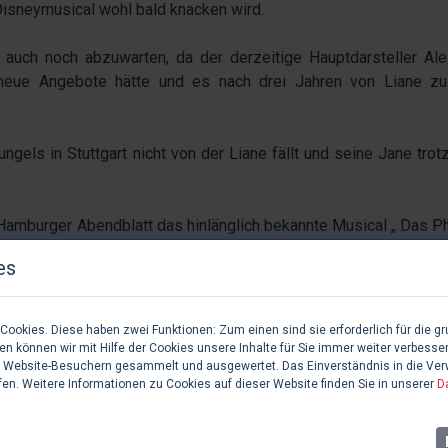
Disneymusical wohl bald knacken wird.
t auch noch abzuwarten, da der derzeitige Hauptdarsteller Al
neue Angebote hätte und es nach drei Jahren von Liane zu
ngels in Stuttgart nicht von der Liane fällt und seine Jane trot
 Hamburger Abendblatt das hinlänglich bekannte Musical „ Das 
2001 in der „Neuen Flora“ zu sehen war. Tatsächlich war Andre
es
aters „Neue Flora“, das wahrscheinlich im Herbst 2013 wied
ookies. Diese haben zwei Funktionen: Zum einen sind sie erforderlich für die gr
n können wir mit Hilfe der Cookies unsere Inhalte für Sie immer weiter verbesse
 Website-Besuchern gesammelt und ausgewertet. Das Einverständnis in die Ve
fen. Weitere Informationen zu Cookies auf dieser Website finden Sie in unserer
D
4 Fotos