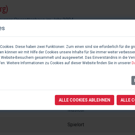
rg)
urger Operettenhaus im Jahr 2004.
es
ookies. Diese haben zwei Funktionen: Zum einen sind sie erforderlich für die gr
n können wir mit Hilfe der Cookies unsere Inhalte für Sie immer weiter verbesse
TZE
 Website-Besuchern gesammelt und ausgewertet. Das Einverständnis in die Ve
fen. Weitere Informationen zu Cookies auf dieser Website finden Sie in unserer
D
Aufgabe / Typ
Unternehmen
ALLE COOKIES ABLEHNEN
ALLE 
Musical
Spielort