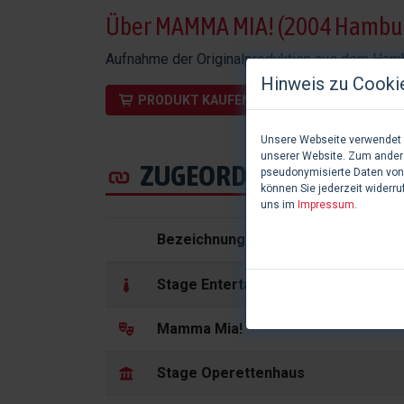
Über MAMMA MIA! (2004 Hambu
Aufnahme der Originalproduktion aus dem Hamb
Hinweis zu Cooki
PRODUKT KAUFEN
Unsere Webseite verwendet C
unserer Website. Zum andere
ZUGEORDNETE DATENSÄ
pseudonymisierte Daten von
können Sie jederzeit widerru
uns im
Impressum
.
Bezeichnung
Stage Entertainment GmbH
Mamma Mia!
Stage Operettenhaus