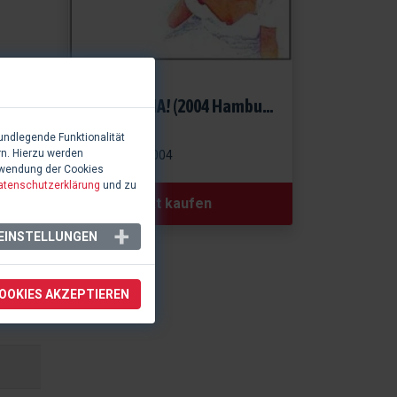
(N/A)
MAMMA MIA! (2004 Hamburg)
CD
undlegende Funktionalität
rn. Hierzu werden
20.06.2004
rwendung der Cookies
atenschutzerklärung
und zu
Produkt kaufen
EINSTELLUNGEN
COOKIES AKZEPTIEREN