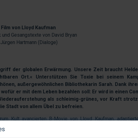
Film von Lloyd Kaufman
k und Gesangstexte von David Bryan
 Jürgen Hartmann (Dialoge)
ngriff der globalen Erwärmung. Unsere Zeit braucht Helde
htbaren Ort.« Unterstützen Sie Toxie bei seinem Ka
hönen, außergewöhnlichen Bibliothekarin Sarah. Dank ihrer
ofür er mit dem Leben bezahlen soll: Er wird in einen Con
Wiederauferstehung als schleimig-grünes, vor Kraft strot
ie Stadt von allem Übel zu befreien.
um Kult avancierten B-Movie von Lloyd Kaufman, adaptiert
ls temporeiches Pop-Rock-Musical, welches nach dem Riesener
es
n seine deutschsprachige Erstaufführung erlebt. Humorvoll ch