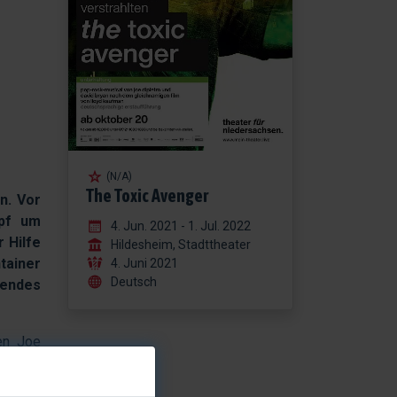
(N/A)
The Toxic Avenger
n. Vor
mpf um
4. Jun. 2021 - 1. Jul. 2022
 Hilfe
Hildesheim, Stadttheater
tainer
4. Juni 2021
Deutsch
zendes
en Joe
folg am
angiert