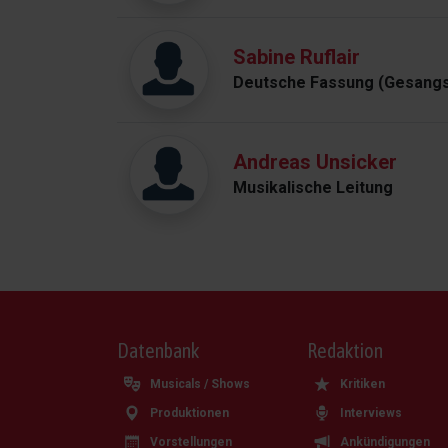
Sabine Ruflair
Deutsche Fassung (Gesangs
Andreas Unsicker
Musikalische Leitung
Datenbank
Redaktion
Musicals / Shows
Kritiken
Produktionen
Interviews
Vorstellungen
Ankündigungen