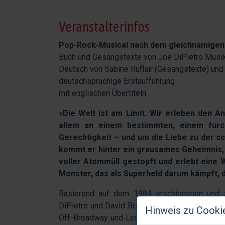
Veranstalterinfos
Pop-Rock-Musical nach dem gleichnamigen 
Buch und Gesangstexte von Joe DiPietro Musi
Deutsch von Sabine Ruflair (Gesangstexte) und
deutschsprachige Erstaufführung
mit englischen Übertiteln
»Die Welt ist am Limit. Wir erleben den A
allem an einem bestimmten, einem furc
Gerechtigkeit – und um die Liebe zu der sc
kommt er hinter ein grausames Geheimnis, w
voller Atommüll gestopft und erlebt eine 
Monster, das als Superheld darum kämpft, d
Basierend auf dem 1984 erschienenen und z
DiPietro und David Bryan the toxic avenger a
Hinweis zu Cooki
Off-Broadway und Londoner West End nun am tf